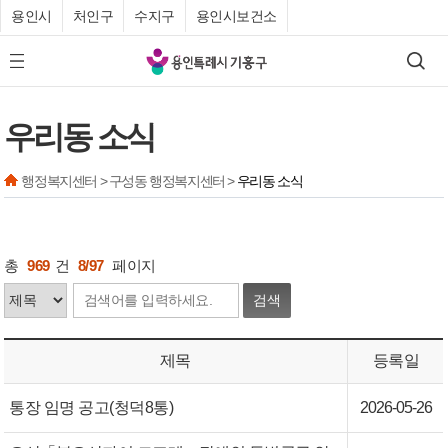
용인시
처인구
수지구
용인시보건소
기
검색
모바일 메뉴 버튼
흥
구
우리동 소식
청
행정복지센터 > 구성동 행정복지센터 >
우리동 소식
총
969
건
8/97
페이지
검색
제목
등록일
통장 임명 공고(청덕8통)
2026-05-26