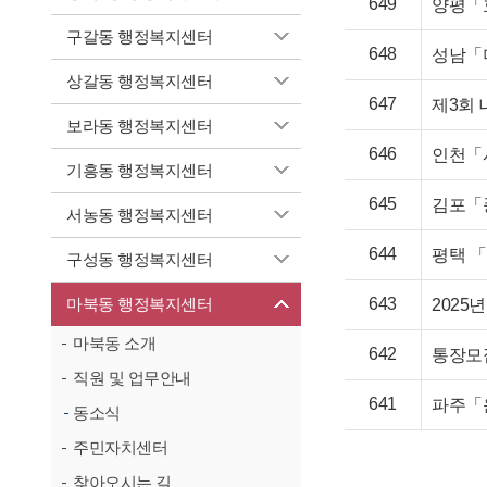
649
양평「
구갈동 행정복지센터
648
성남「
상갈동 행정복지센터
647
제3회
보라동 행정복지센터
646
인천「
기흥동 행정복지센터
645
김포「
서농동 행정복지센터
644
평택 
구성동 행정복지센터
마북동 행정복지센터
643
2025
마북동 소개
642
통장모집
직원 및 업무안내
641
파주「
동소식
주민자치센터
찾아오시는 길