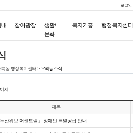
로그인
안내
참여광장
생활/
복지기흥
행정복지센
문화
식
마북동 행정복지센터 >
우리동 소식
이지
제목
「두산위브 더센트럴」 장애인 특별공급 안내