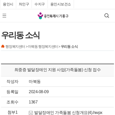
용인시
처인구
수지구
용인시보건소
기
검색
모바일 메뉴 버튼
흥
구
우리동 소식
청
행정복지센터 > 마북동 행정복지센터 >
우리동 소식
최중증 발달장애인 지원 사업(가족돌봄) 신청 접수
작성자
마북동
등록일
2024-08-09
조회수
1367
첨부1
발달장애인 가족돌봄 신청개요(4).hwpx