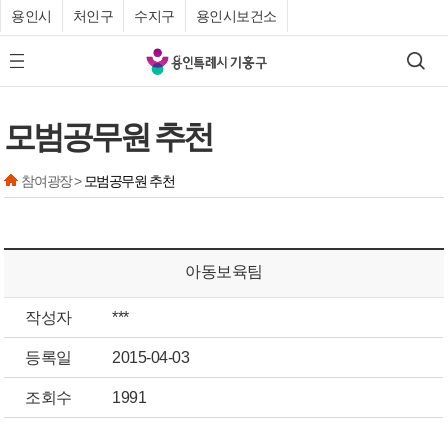
용인시
처인구
수지구
용인시보건소
기
검색
모바일 메뉴 버튼
흥
구
모범공무원 추천
청
참여광장 >
모범공무원 추천
아동보육팀
작성자
***
등록일
2015-04-03
조회수
1991