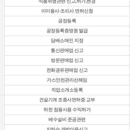
식품위생관련 신고,허가,변경
이미용사·조리사 면허신청
공장등록
공장등록증명원 발급
담배소매인 지정
통신판매업 신고
방문판매업 신고
전화권유판매업 신고
가스안전관리선해임
직업소개소등록
건설기계 조종사면허증 교부
하천 점용사용 수익허가
배수설비 준공관련
지하수 개발이용신고