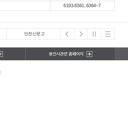
6193-6361, 6364~7
아동보호전문기관
초록우산 어린이재단
책