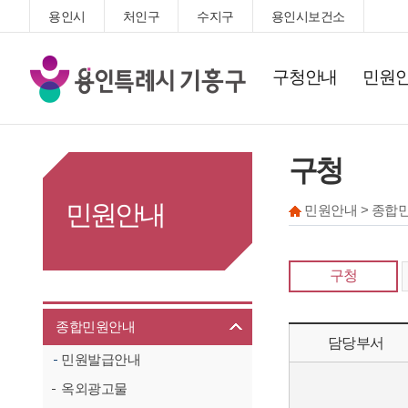
용인시
처인구
수지구
용인시보건소
기
구청안내
민원
흥
구
청
구청
민원안내
민원안내 > 종합
구청
종합민원안내
담당부서
민원발급안내
옥외광고물