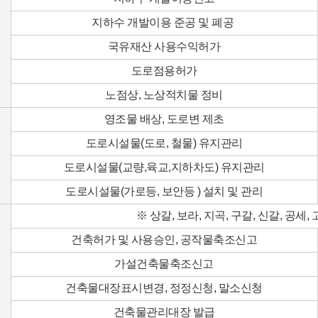
지하수 개발이용 준공 및 폐공
국유재산 사용수익허가
도로점용허가
노점상, 노상적치물 정비
영조물 배상, 도로변 제초
도로시설물(도로, 철물) 유지관리
도로시설물(교량,육교,지하차도) 유지관리
도로시설물(가로등, 보안등 ) 설치 및 관리
※ 상갈, 보라, 지곡, 구갈, 신갈, 공세,
건축허가 및 사용승인, 공작물축조신고
가설건축물축조신고
건축물대장표시변경, 정정신청, 말소신청
건축물관리대장 발급