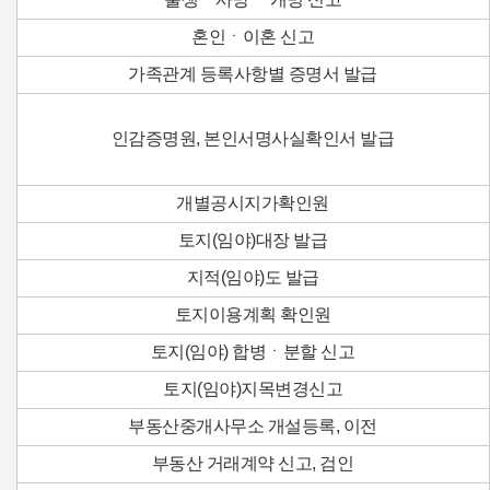
혼인ㆍ이혼 신고
가족관계 등록사항별 증명서 발급
인감증명원, 본인서명사실확인서 발급
개별공시지가확인원
토지(임야)대장 발급
지적(임야)도 발급
토지이용계획 확인원
토지(임야) 합병ㆍ분할 신고
토지(임야)지목변경신고
부동산중개사무소 개설등록, 이전
부동산 거래계약 신고, 검인