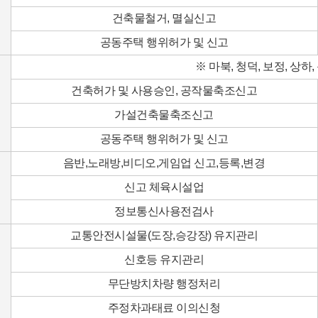
건축물철거, 멸실신고
공동주택 행위허가 및 신고
※ 마북, 청덕, 보정, 상하,
건축허가 및 사용승인, 공작물축조신고
가설건축물축조신고
공동주택 행위허가 및 신고
음반,노래방,비디오,게임업 신고,등록,변경
신고 체육시설업
정보통신사용전검사
교통안전시설물(도장,승강장) 유지관리
신호등 유지관리
무단방치차량 행정처리
주정차과태료 이의신청