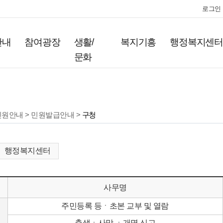
로그인
안내
참여광장
생활/
복지기흥
행정복지센
문화
민원안내 > 민원발급안내 >
구청
행정복지센터
사무명
주민등록 등ㆍ초본 교부 및 열람
출생ㆍ사망 ㆍ개명 신고