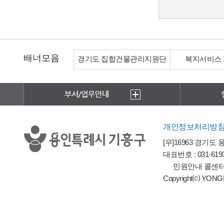
배너모음
도 집합건물관리지원단
복지서비스 가이드북
한국전
개인정보처리방
[우]16963 경기도
대표번호 : 031-6193-
민원안내 콜센터 : 
Copyright⒞ YONGIN