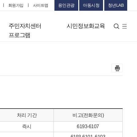
용인관광
아동시청
청년LAB
회원가입
사이트맵
터
주민자치센터
시민정보화교육
검색
사
프로그램
이
트
맵
처리 기간
비고(전화문의)
즉시
6193-6107
-
6193-6101, 6103