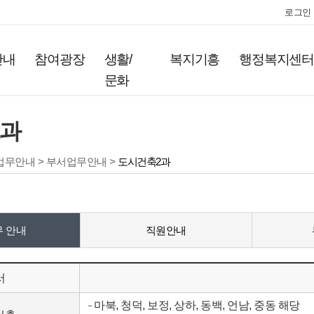
로그인
안내
참여광장
생활/
복지기흥
행정복지센
문화
2과
업무안내 > 부서업무안내 >
도시건축2과
 안내
직원안내
서
마북, 청덕, 보정, 상하, 동백, 언남, 중동 해당