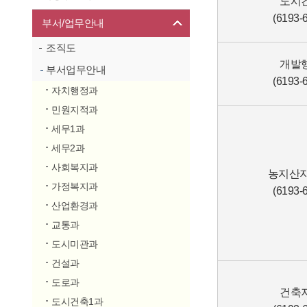
도시
(6193-
부서/업무안내
조직도
개발
부서업무안내
(6193-
자치행정과
민원지적과
세무1과
세무2과
사회복지과
농지산지
가정복지과
(6193-
산업환경과
교통과
도시미관과
건설과
도로과
건축
도시건축1과