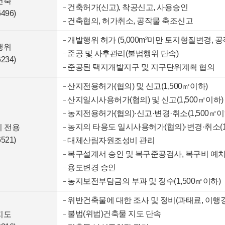
건축
건축허가(신고), 착공신고, 사용승인
6496)
건축협의, 허가취소, 공작물 축조신고
개발행위 허가 (5,000m²미만 토지형질변경, 공
행위
준공 및 사후관리(불법행위 단속)
6234)
준공된 택지개발지구 및 지구단위계획 협의
산지전용허가(협의) 및 신고(1,500㎡이하)
산지일시사용허가(협의) 및 신고(1,500㎡이하)
농지전용허가(협의)·신고·변경·취소(1,500㎡이
농지의 타용도 일시사용허가(협의)·변경·취소(1
 전용
6521)
대체산림자원조성비 관리
복구설계서 승인 및 복구준공검사, 복구비 예치
용도변경 승인
농지보전부담금의 부과 및 징수(1,500㎡이하)
위반건축물에 대한 조사 및 정비(과태료, 이행
불법(위법)건축물 지도 단속
지도