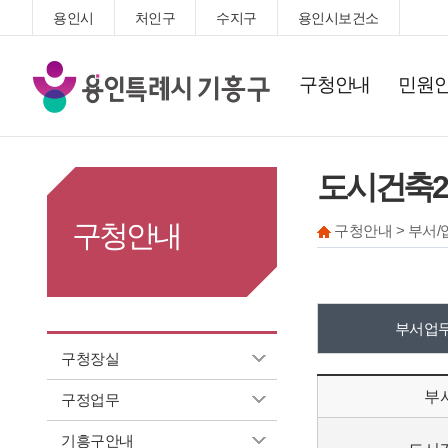
용인시
처인구
수지구
용인시보건소
기
구청안내
민원
흥
구
청
도시건축
구청안내
구청안내 > 부서/
부서업무
구청장실
부
구정업무
기흥구안내