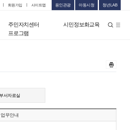
용인관광
아동시청
청년LAB
회원가입
사이트맵
터
주민자치센터
시민정보화교육
검색
사
프로그램
이
트
맵
부서자료실
업무안내