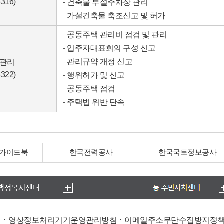
6316)
건축물 부설주차장 관리
가설건축물 축조신고 및 허가
공동주택 관리비 점검 및 관리
입주자대표회의 구성 신고
관리규약 개정 신고
관리
6322)
행위허가 및 신고
공동주택 점검
주택법 위반 단속
 가이드북
한국전력공사
한국국토정보공사
침
영상정보처리기기운영관리방침
이메일주소무단수집방지정