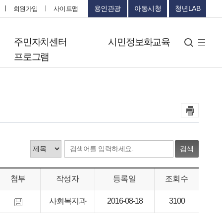
용인관광
아동시청
청년LAB
회원가입
사이트맵
터
주민자치센터
시민정보화교육
검색
사
프로그램
이
트
맵
검색
첨부
작성자
등록일
조회수
사회복지과
2016-08-18
3100