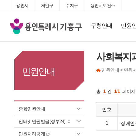
용인시
처인구
수지구
용인시보건소
기
구청안내
민원
흥
구
청
사회복지
민원안내
민원안내 > 민원서
총
1
건
1/1
페이지
종합민원안내
번호
인터넷민원발급(정부24)
1
장애인
민원처리공개