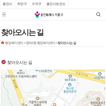
용인시
처인구
수지구
용인시보건소
기
검색
모바일 메뉴 버튼
흥
구
찾아오시는 길
청
행정복지센터 > 영덕2동 행정복지센터 >
찾아오시는 길
찾아오시는 길