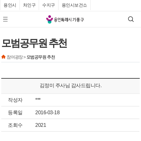
용인시
처인구
수지구
용인시보건소
기
검색
모바일 메뉴 버튼
흥
구
모범공무원 추천
청
참여광장 >
모범공무원 추천
김정미 주사님 감사드립니다.
작성자
***
등록일
2016-03-18
조회수
2021