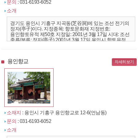
문의
: 031-6193-6052
소개
경기도 용인시 기흥구 지곡동(芝谷洞)에 있는 조선 전기의
정자(亭子)이다. 지정종목: 향토문화재 지정번호:
용인향토유적 제50호 지정일: 2001년 3월 17일 시대: 조선
종류/분류: 정자(亭子) 2001년 3월 17일 용인시 향토유적
제50호로 지정되었다. 지곡동(芝谷洞) 615, ...
용인향교
자세히보기
소재지
: 용인시 기흥구 용인향교로 12-6(언남동)
문의
: 031-6193-6052
소개