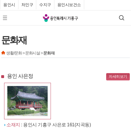
용인시
처인구
수지구
용인시보건소
기
검색
모바일 메뉴 버튼
흥
구
문화재
청
생활/문화 > 문화시설 >
문화재
용인 사은정
자세히보기
소재지
: 용인시 기흥구 사은로 161(지곡동)