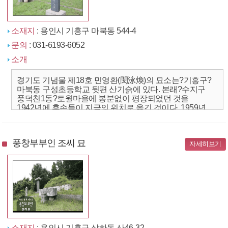
소재지
: 용인시 기흥구 마북동 544-4
문의
: 031-6193-6052
소개
경기도 기념물 제18호 민영환(閔泳煥)의 묘소는?기흥구?
마북동 구성초등학교 뒷편 산기슭에 있다. 본래?수지구
풍덕천1동?토월마을에 봉분없이 평장되었던 것을
1942년에 후손들이 지금의 위치로 옮긴 것이다. 1959년
3월에는 신도비(神道碑)를 세웠다. 신도비에는 이승만
(李承晩) 대통령의...
풍창부부인 조씨 묘
자세히보기
소재지
: 용인시 기흥구 상하동 산46-32