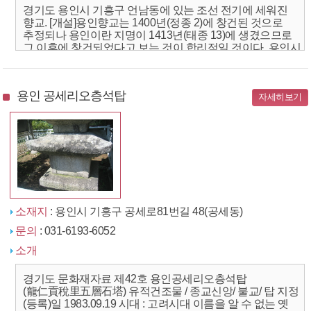
경기도 용인시 기흥구 언남동에 있는 조선 전기에 세워진
향교. [개설]용인향교는 1400년(정종 2)에 창건된 것으로
추정되나 용인이란 지명이 1413년(태종 13)에 생겼으므로
그 이후에 창건되었다고 보는 것이 합리적일 것이다. 용인시
향토유적 제1호로 지정되어 있다. [형태]...
용인 공세리오층석탑
자세히보기
소재지
: 용인시 기흥구 공세로81번길 48(공세동)
문의
: 031-6193-6052
소개
경기도 문화재자료 제42호 용인공세리오층석탑
(龍仁貢稅里五層石塔) 유적건조물 / 종교신앙/ 불교/ 탑 지정
(등록)일 1983.09.19 시대 : 고려시대 이름을 알 수 없는 옛