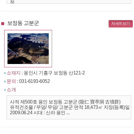
절...
보정동 고분군
자세히보기
소재지
: 용인시 기흥구 보정동 산121-2
문의
: 031-6193-6052
소개
사적 제500호 용인 보정동 고분군 (龍仁 寶亭洞 古墳群)
유적건조물 / 무덤/ 무덤/ 고분군 면적 18,473㎡ 지정(등록)일
2009.06.24 시대 : 신라 용인 ...