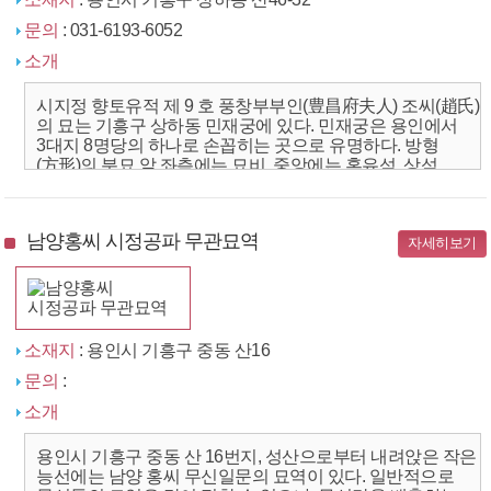
문의
: 031-6193-6052
소개
시지정 향토유적 제 9 호 풍창부부인(豊昌府夫人) 조씨(趙氏)
의 묘는 기흥구 상하동 민재궁에 있다. 민재궁은 용인에서
3대지 8명당의 하나로 손꼽히는 곳으로 유명하다. 방형
(方形)의 분묘 앞 좌측에는 묘비, 중앙에는 혼유석, 상석,
향로석, 그리고 좌우에는 망주석과 문인석 등의 석물이 ...
남양홍씨 시정공파 무관묘역
자세히보기
소재지
: 용인시 기흥구 중동 산16
문의
:
소개
용인시 기흥구 중동 산 16번지, 성산으로부터 내려앉은 작은
능선에는 남양 홍씨 무신일문의 묘역이 있다. 일반적으로