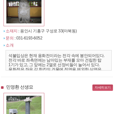
소재지
: 용인시 기흥구 구성로 33(마북동)
문의
: 031-6193-6052
소개
석불입상은 현재 용화전이라는 전각 속에 봉안되어있다.
전각 바로 좌측면에는 남아있는 부재를 모아 건립한 탑
1기가 있고, 그 앞에는 2열로 선정비들이 늘어서 있다.
용화전은 좌우 각 한칸의 건물에 전면을 제외한 삼면은
자연석을 이용한 방화담이 설치되어 있고 맛배지붕을 하고
있다. 이곳은...
민영환 선생묘
자세히보기