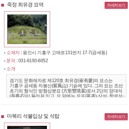
죽정 최유경 묘역
자세히보기
소재지
: 용인시 기흥구 고매로131번지 17-7(공세동)
문의
: 031-6193-6052
소개
경기도 문화재자료 제120호 최유경(崔有慶)의 묘소는
기흥구 공세동 자봉산(紫鳳山) 기슭에 있다. 그의 묘는 조선
초기의 형식인 방형상분묘 (方形雙墳墓)로서 2단의 장대석
(長臺石)이 둘러져 있고, 묘 앞에는 묘표(墓表)·상석· 향로석·
장명등, 그리고 좌우에는 동자석(童子石)·문인석(文...
마북리 석불입상 및 석탑
자세히보기