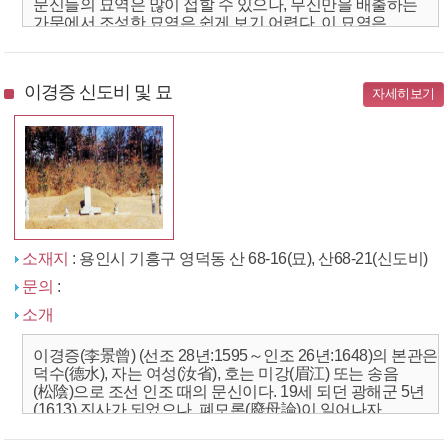
문신들의 묘역은 많이 접할 수 있으나, 무신만을 배출하는
가문에서 조성한 묘역은 쉽게 보기 어렵다. 이 묘역은
개시이자 용인지역의 입시조인 홍제(1533~1635)는 임진...
이경증 신도비 및 묘
자세히보기
소재지
: 용인시 기흥구 영덕동 산 68-16(묘), 산68-21(신도비)
문의
:
소개
이경증(李景曾) (선조 28년:1595～인조 26년:1648)의 본관은
덕수(德水), 자는 여성(汝省), 호는 미강(眉江) 또는 송음
(松陰)으로 조선 인조 때의 문신이다. 19세 되던 광해군 5년
(1613) 진사가 되었으나, 폐모론(廢母論)이 일어나자
낙향하여 벼슬길에 나가지 않았다. ...