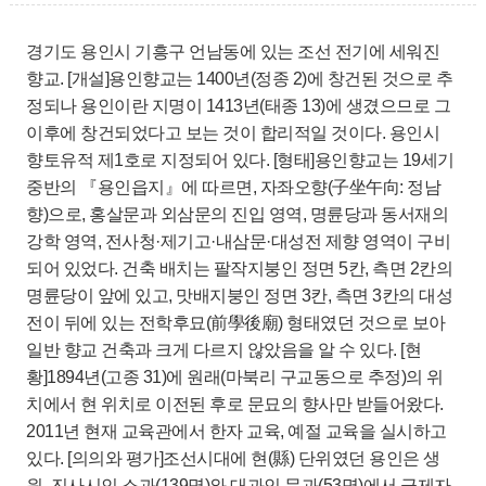
경기도 용인시 기흥구 언남동에 있는 조선 전기에 세워진
향교. [개설]용인향교는 1400년(정종 2)에 창건된 것으로 추
정되나 용인이란 지명이 1413년(태종 13)에 생겼으므로 그
이후에 창건되었다고 보는 것이 합리적일 것이다. 용인시
향토유적 제1호로 지정되어 있다. [형태]용인향교는 19세기
중반의 『용인읍지』에 따르면, 자좌오향(子坐午向: 정남
향)으로, 홍살문과 외삼문의 진입 영역, 명륜당과 동서재의
강학 영역, 전사청·제기고·내삼문·대성전 제향 영역이 구비
되어 있었다. 건축 배치는 팔작지붕인 정면 5칸, 측면 2칸의
명륜당이 앞에 있고, 맛배지붕인 정면 3칸, 측면 3칸의 대성
전이 뒤에 있는 전학후묘(前學後廟) 형태였던 것으로 보아
일반 향교 건축과 크게 다르지 않았음을 알 수 있다. [현
황]1894년(고종 31)에 원래(마북리 구교동으로 추정)의 위
치에서 현 위치로 이전된 후로 문묘의 향사만 받들어왔다.
2011년 현재 교육관에서 한자 교육, 예절 교육을 실시하고
있다. [의의와 평가]조선시대에 현(縣) 단위였던 용인은 생
원, 진사시인 소과(139명)와 대과인 문과(53명)에서 급제자