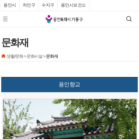
용인시
처인구
수지구
용인시보건소
기
검색
모바일 메뉴 버튼
흥
구
문화재
청
생활/문화 > 문화시설 >
문화재
용인향교