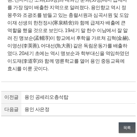
를 가장 많이 배출한 지역으로 알려졌다. 용인향교 역시 정
몽주와 조광조를 받들고 있는 충렬서원과 심곡서원 및 도암
이재 선생의 한천정사(寒泉精舍)와 함께 급제자 배출에 큰
역할을 했을 것으로 보인다. 19세기 말 한수 이남에서 잘 알
려 진 맹보순(孟輔淳)이 향교에서 후학을 가르쳐 김혁(金赫),
이영선(李英善), 어대선(魚大善) 같은 독림운동가를 배출하
였다. 20세기 초에는 역시 맹보순과 학부대신을 역임하였던
이도재(李道宰)와 함께 명륜학교를 열어 용인 중등교육에
효시를 이룬 곳이다.
이전글
용인 공세리오층석탑
다음글
용인 사은정
목록