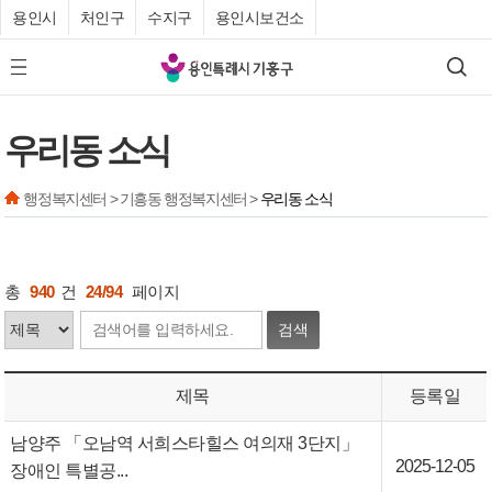
용인시
처인구
수지구
용인시보건소
기
검색
모바일 메뉴 버튼
흥
구
우리동 소식
청
행정복지센터 > 기흥동 행정복지센터 >
우리동 소식
총
940
건
24/94
페이지
검색
제목
등록일
남양주 「오남역 서희스타힐스 여의재 3단지」
2025-12-05
장애인 특별공...