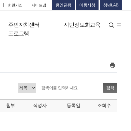
용인관광
아동시청
청년LAB
회원가입
사이트맵
터
주민자치센터
시민정보화교육
검색
사
프로그램
이
트
맵
검색
첨부
작성자
등록일
조회수