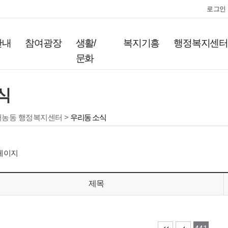
로그인
안내
참여광장
생활/
복지기흥
행정복지센
문화
식
서농동 행정복지센터 >
우리동 소식
페이지
제목