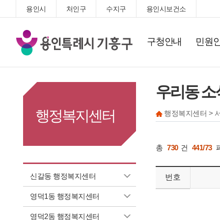
용인시
처인구
수지구
용인시보건소
기
구청안내
민원
흥
구
청
우리동 소
행정복지센터
행정복지센터 > 
총
730
건
441/73
신갈동 행정복지센터
번호
영덕1동 행정복지센터
영덕2동 행정복지센터