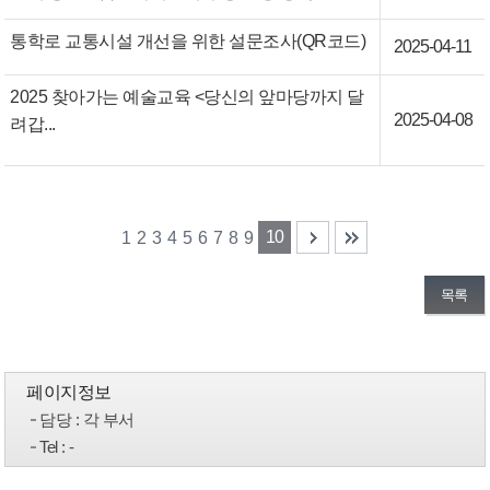
통학로 교통시설 개선을 위한 설문조사(QR코드)
2025-04-11
2025 찾아가는 예술교육 <당신의 앞마당까지 달
2025-04-08
려갑...
10
1
2
3
4
5
6
7
8
9
목록
페이지정보
담당
: 각 부서
Tel
: -