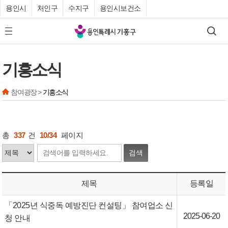
용인시
처인구
수지구
용인시보건소
기
검색
모바일 메뉴 버튼
흥
구
기흥소식
청
참여광장 >
기흥소식
총
337
건
10/34
페이지
검색
제목
등록일
「2025년 식중독 예방진단 컨설팅」 참여업소 신
2025-06-20
청 안내