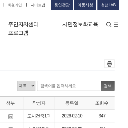
용인관광
아동시청
청년LAB
회원가입
사이트맵
터
주민자치센터
시민정보화교육
검색
사
프로그램
이
트
맵
검색
첨부
작성자
등록일
조회수
도시건축1과
2026-02-10
347