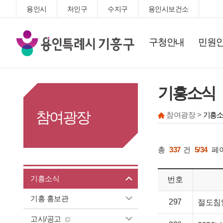
용인시
처인구
수지구
용인시보건소
기
구청안내
민원
흥
구
청
기흥소식
참여광장
참여광장 >
기흥소
총
337
건
5/34
페
기흥소식
번호
기흥 홍보관
297
절도침
고시/공고