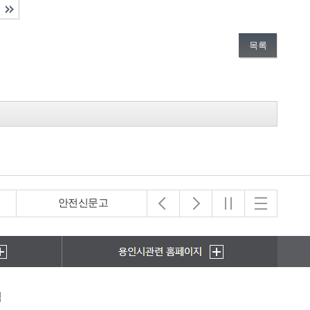
목록
안전신문고
아동보호전문기관
책