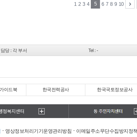
5
1
2
3
4
6
7
8
9
10
담당
: 각 부서
Tel
: -
 가이드북
한국전력공사
한국국토정보공사
침
영상정보처리기기운영관리방침
이메일주소무단수집방지정