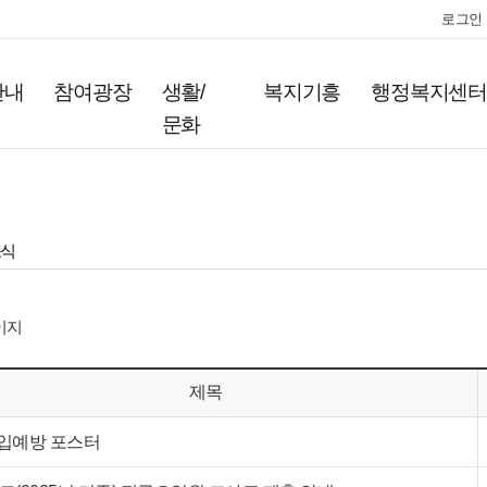
로그인
안내
참여광장
생활/
복지기흥
행정복지센
문화
식
이지
제목
입예방 포스터