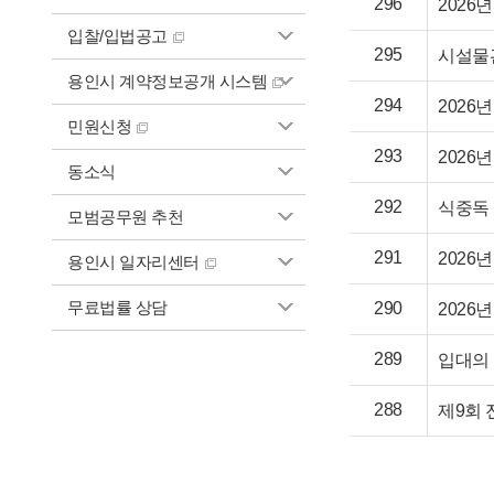
296
2026
입찰/입법공고
295
시설물관
용인시 계약정보공개 시스템
294
2026
민원신청
293
2026
동소식
292
식중독 
모범공무원 추천
291
2026
용인시 일자리센터
무료법률 상담
290
2026
289
입대의 
288
제9회