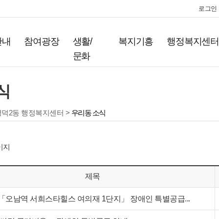
로그인
안내
참여광장
생활/
복지기흥
행정복지센
문화
식
영덕2동 행정복지센터 >
우리동 소식
이지
제목
오남역 서희스타힐스 여의재 1단지」 장애인 특별공급...