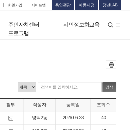
용인관광
아동시청
청년LAB
회원가입
사이트맵
터
주민자치센터
시민정보화교육
검색
사
프로그램
이
트
맵
검색
첨부
작성자
등록일
조회수
영덕2동
2026-06-23
40