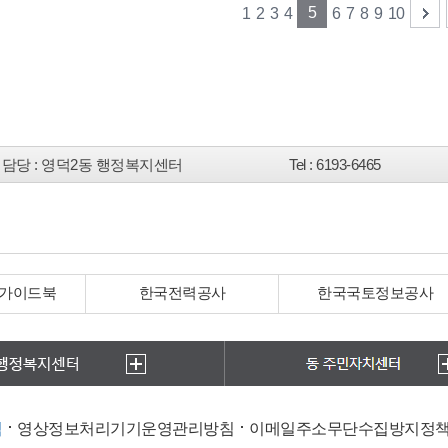
5
1
2
3
4
6
7
8
9
10
담당
: 영덕2동 행정복지센터
Tel
: 6193-6465
 가이드북
한국전력공사
한국국토정보공사
침
영상정보처리기기운영관리방침
이메일주소무단수집방지정