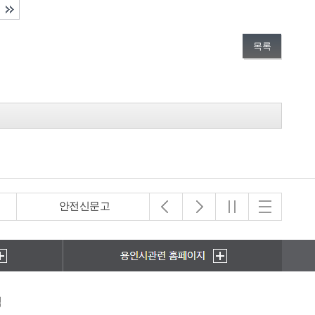
목록
안전신문고
아동보호전문기관
책