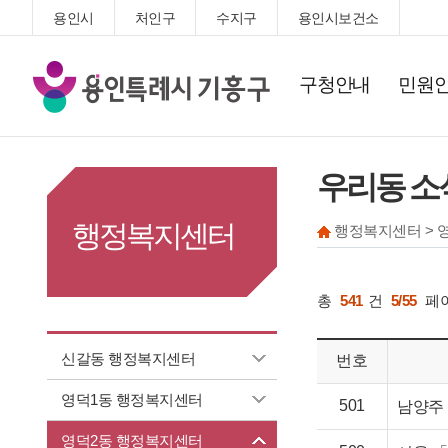
용인시
처인구
수지구
용인시보건소
기
구청안내
민원
흥
구
청
우리동 소
행정복지센터
행정복지센터 > 
총
541
건
5/55
페
신갈동 행정복지센터
번호
영덕1동 행정복지센터
501
남양주「
영덕2동 행정복지센터