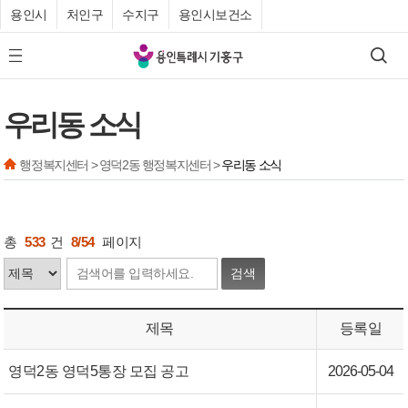
용인시
처인구
수지구
용인시보건소
기
검색
모바일 메뉴 버튼
흥
구
우리동 소식
청
행정복지센터 > 영덕2동 행정복지센터 >
우리동 소식
총
533
건
8/54
페이지
검색
제목
등록일
영덕2동 영덕5통장 모집 공고
2026-05-04