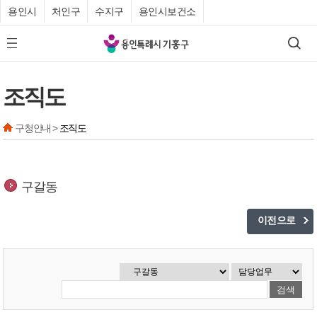
용인시
처인구
수지구
용인시보건소
기
검색
모바일 메뉴 버튼
흥
구
조직도
청
구청안내 >
조직도
구갈동
이전으로