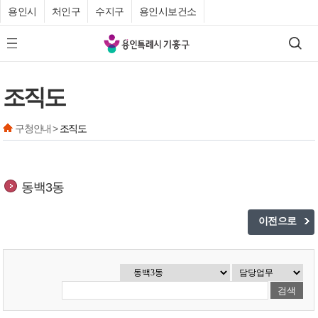
용인시
처인구
수지구
용인시보건소
기
검색
모바일 메뉴 버튼
흥
구
조직도
청
구청안내 >
조직도
동백3동
이전으로