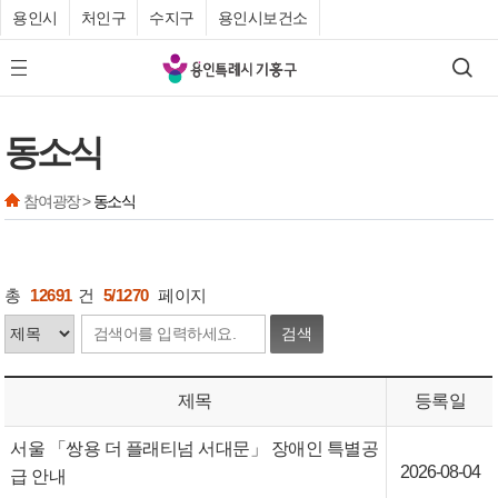
용인시
처인구
수지구
용인시보건소
기
검색
모바일 메뉴 버튼
흥
구
동소식
청
참여광장 >
동소식
총
12691
건
5/1270
페이지
검색
제목
등록일
서울 「쌍용 더 플래티넘 서대문」 장애인 특별공
2026-08-04
급 안내