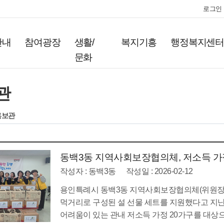
로그인
안내
참여광장
생활/
복지기흥
행정복지센
문화
관
홍보관
동백3동 지역사회보장협의체, 저소득 가정
작성자 : 동백3동
작성일 : 2026-02-12
용인특례시 동백3동 지역사회보장협의체(위원장 
먹거리로 구성된 설 선물 세트를 지원했다고 지난 
어려움이 있는 관내 저소득 가정 20가구를 대상으로