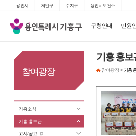
용인시
처인구
수지구
용인시보건소
기
구청안내
민원
흥
구
청
기흥 홍보
참여광장
참여광장 >
기흥 
기흥소식
기흥 홍보관
고시/공고