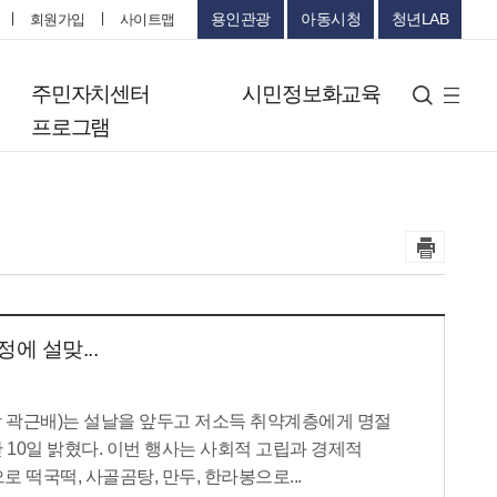
용인관광
아동시청
청년LAB
회원가입
사이트맵
터
주민자치센터
시민정보화교육
검색
사
프로그램
이
트
맵
에 설맞...
곽근배)는 설날을 앞두고 저소득 취약계층에게 명절
10일 밝혔다. 이번 행사는 사회적 고립과 경제적
 떡국떡, 사골곰탕, 만두, 한라봉으로...