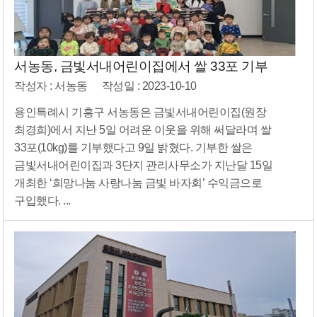
서농동, 금빛서내어린이집에서 쌀 33포 기부
작성자 : 서농동
작성일 : 2023-10-10
용인특례시 기흥구 서농동은 금빛서내어린이집(원장
최경희)에서 지난 5일 어려운 이웃을 위해 써달라며 쌀
33포(10kg)를 기부했다고 9일 밝혔다. 기부한 쌀은
금빛서내어린이집과 3단지 관리사무소가 지난달 15일
개최한 ‘희망나눔 사랑나눔 금빛 바자회’ 수익금으로
구입했다. ...