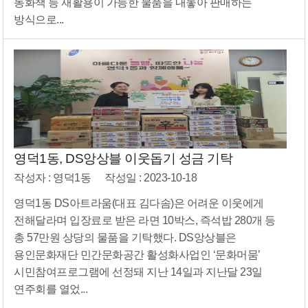
동화책 등 재활용이 가능한 물품을 내놓아 판매하는
방식으로...
영덕1동, DS앙상블 이웃돕기 성금 기탁
작성자 : 영덕1동
작성일 : 2023-10-18
영덕1동 DS아트라움(대표 김다솜)은 어려운 이웃에게
전해달라며 입장료로 받은 라면 10박스, 즉석밥 280개 등
총 57만원 상당의 물품을 기탁했다. DS앙상블은
용인문화재단 민간문화공간 활성화사업인 ‘문화머뭄’
시민참여프로그램에 선정돼 지난 14일과 지난달 23일
연주회를 열었...