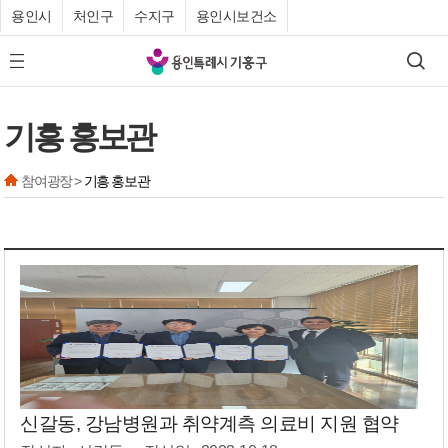
용인시
처인구
수지구
용인시보건소
기
검색
모바일 메뉴 버튼
흥
구
기흥 홍보관
청
참여광장 >
기흥 홍보관
신갈동, 강남병원과 취약계측 의료비 지원 협약