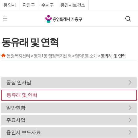
용인시
처인구
수지구
용인시보건소
기
검색
모바일 메뉴 버튼
흥
구
동유래 및 연혁
청
행정복지센터 > 영덕1동 행정복지센터 > 영덕1동 소개 >
동유래 및 연혁
동장 인사말
동유래 및 연혁
일반현황
주요사업
용인시 보도자료