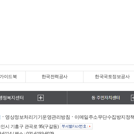
 가이드북
한국전력공사
한국국토정보공사
침
영상정보처리기기운영관리방침
이메일주소무단수집방지정
 용인시 기흥구 관곡로 95(구갈동)
6114 / 팩스 : 031-6193-6029