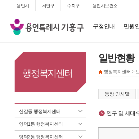
용인시
처인구
수지구
용인시보건소
기
구청안내
민원
흥
구
청
일반현황
행정복지센터
행정복지센터 > 
동장 인사말
신갈동 행정복지센터
인구 및 세대
영덕1동 행정복지센터
영덕2동 행정복지센터