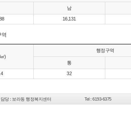
남
88
16,131
구역
행정구역
㎢)
통
14
32
담당
: 보라동 행정복지센터
Tel
: 6193-6375