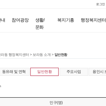
로그인
안내
참여광장
생활/
복지기흥
행정복지센
문화
보라동 행정복지센터 > 보라동 소개 >
일반현황
동유래 및 연혁
일반현황
주요사업
용인시 
수
인구(명)