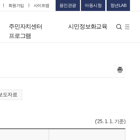
용인관광
아동시청
청년LAB
회원가입
사이트맵
터
주민자치센터
시민정보화교육
검색
사
프로그램
이
트
맵
보도자료
('25. 1. 1. 기준)