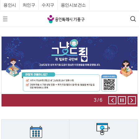
용인시
처인구
수지구
용인시보건소
기
모
검
흥
바
색
일
구
메
청
뉴
버
튼
4
/
6