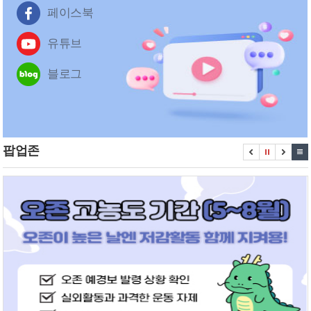
페이스북
유튜브
블로그
팝업존