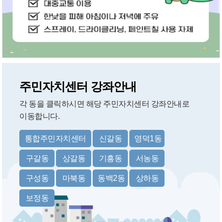
주민자치센터 강좌안내
각 동을 클릭하시면 해당 주민자치센터 강좌안내로
이동합니다.
통합주민자치센터
신갈동
영덕1동
구갈동
상갈동
기흥동
서농동
구성동
마북동
동백2동
상하동
보정동