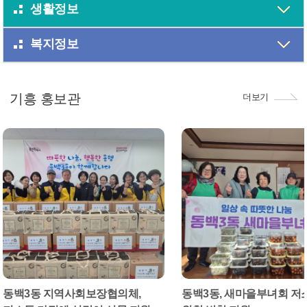
생활정보
복지정보
기흥 홍보관
더보기
동백3동 지역사회보장협의체,
동백3동, 새마을부녀회 